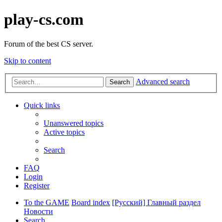
play-cs.com
Forum of the best CS server.
Skip to content
Advanced search
Search
Quick links
Unanswered topics
Active topics
Search
FAQ
Login
Register
To the GAME
Board index
[Русский] Главный раздел
Новости
Search