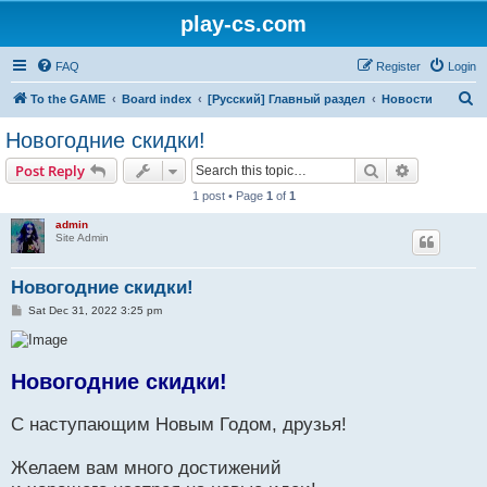
play-cs.com
FAQ
Register
Login
S
To the GAME
Board index
[Русский] Главный раздел
Новости
e
Новогодние скидки!
a
Search
Advanced s
Post Reply
r
1 post • Page
1
of
1
c
admin
h
Site Admin
Новогодние скидки!
P
Sat Dec 31, 2022 3:25 pm
o
s
t
Новогодние скидки!
С наступающим Новым Годом, друзья!
Желаем вам много достижений