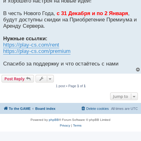
и хорошего настроя на новые идеи!
В честь Нового Года,
с 31 Декабря и по 2 Января
,
будут доступны скидки на Приобретение Премиума и
Аренду Сервера.
Нужные ссылки:
https://play-cs.com/rent
https://play-cs.com/premium
Спасибо за поддержку и что остаётесь с нами
Post Reply
1 post • Page
1
of
1
Jump to
To the GAME
Board index
Delete cookies
All times are
UTC
Powered by
phpBB
® Forum Software © phpBB Limited
Privacy
|
Terms