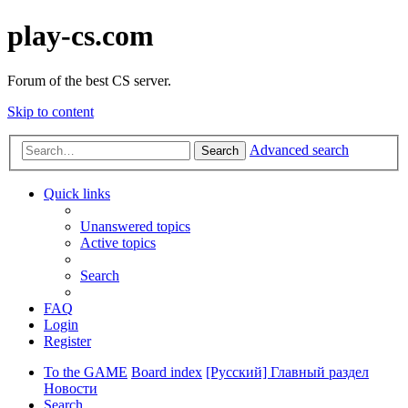
play-cs.com
Forum of the best CS server.
Skip to content
Advanced search
Search
Quick links
Unanswered topics
Active topics
Search
FAQ
Login
Register
To the GAME
Board index
[Русский] Главный раздел
Новости
Search