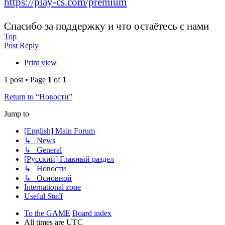
https://play-cs.com/premium
Спасибо за поддержку и что остаётесь с нами
Top
Post Reply
Print view
1 post • Page
1
of
1
Return to “Новости”
Jump to
[English] Main Forum
↳ News
↳ General
[Русский] Главный раздел
↳ Новости
↳ Основной
International zone
Useful Stuff
To the GAME
Board index
All times are
UTC