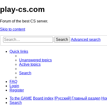
play-cs.com
Forum of the best CS server.
Skip to content
Search
Advanced search
Quick links
Unanswered topics
Active topics
Search
FAQ
Login
Register
To the GAME
Board index
[Русский] Главный раздел
Но
Search