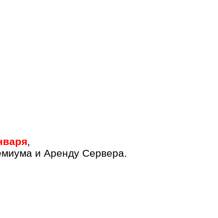
Января
,
емиума и Аренду Сервера.