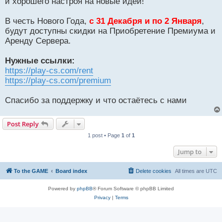
и хорошего настроя на новые идеи!
В честь Нового Года,
с 31 Декабря и по 2 Января
,
будут доступны скидки на Приобретение Премиума и
Аренду Сервера.
Нужные ссылки:
https://play-cs.com/rent
https://play-cs.com/premium
Спасибо за поддержку и что остаётесь с нами
Post Reply
1 post • Page
1
of
1
Jump to
To the GAME
Board index
Delete cookies
All times are
UTC
Powered by
phpBB
® Forum Software © phpBB Limited
Privacy
|
Terms