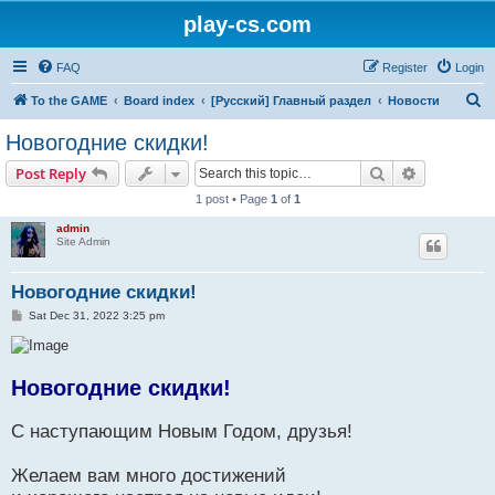
play-cs.com
FAQ
Register
Login
S
To the GAME
Board index
[Русский] Главный раздел
Новости
e
Новогодние скидки!
a
Search
Advanced s
Post Reply
r
1 post • Page
1
of
1
c
admin
h
Site Admin
Новогодние скидки!
P
Sat Dec 31, 2022 3:25 pm
o
s
t
Новогодние скидки!
С наступающим Новым Годом, друзья!
Желаем вам много достижений