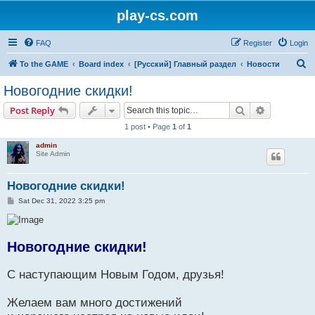
play-cs.com
FAQ
Register
Login
S
To the GAME
Board index
[Русский] Главный раздел
Новости
e
Новогодние скидки!
a
Search
Advanced s
Post Reply
r
1 post • Page
1
of
1
c
admin
h
Site Admin
Новогодние скидки!
P
Sat Dec 31, 2022 3:25 pm
o
s
t
Новогодние скидки!
С наступающим Новым Годом, друзья!
Желаем вам много достижений