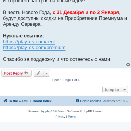
и хорошего настроя на новые идеи!
В честь Нового Года,
с 31 Декабря и по 2 Января
,
будут доступны скидки на Приобретение Премиума и
Аренду Сервера.
Нужные ссылки:
https://play-cs.com/rent
https://play-cs.com/premium
Спасибо за поддержку и что остаётесь с нами
Post Reply
1 post • Page
1
of
1
Jump to
To the GAME
Board index
Delete cookies
All times are
UTC
Powered by
phpBB
® Forum Software © phpBB Limited
Privacy
|
Terms