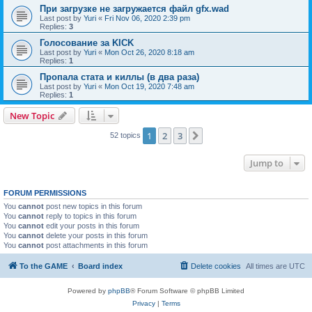
При загрузке не загружается файл gfx.wad
Last post by
Yuri
«
Fri Nov 06, 2020 2:39 pm
Replies:
3
Голосование за KICK
Last post by
Yuri
«
Mon Oct 26, 2020 8:18 am
Replies:
1
Пропала стата и киллы (в два раза)
Last post by
Yuri
«
Mon Oct 19, 2020 7:48 am
Replies:
1
New Topic
1
2
3
Next
52 topics
Jump to
FORUM PERMISSIONS
You
cannot
post new topics in this forum
You
cannot
reply to topics in this forum
You
cannot
edit your posts in this forum
You
cannot
delete your posts in this forum
You
cannot
post attachments in this forum
To the GAME
Board index
Delete cookies
All times are
UTC
Powered by
phpBB
® Forum Software © phpBB Limited
Privacy
|
Terms