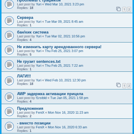
Проблемы с графикой
Last post by
Yuri
«
Wed Mar 10, 2021 3:23 pm
Replies:
18
1
2
Сервера
Last post by
Yuri
«
Tue Mar 09, 2021 8:45 am
Replies:
1
бан/кик система
Last post by
Yuri
«
Tue Mar 02, 2021 10:56 pm
Replies:
4
Не изменить карту арендованного сервера!
Last post by
Yuri
«
Thu Feb 25, 2021 3:07 pm
Replies:
5
Не грузит sentences.txt
Last post by
Yuri
«
Thu Feb 25, 2021 7:22 am
Replies:
1
ЛАГИ!!!
Last post by
Yuri
«
Wed Feb 10, 2021 12:30 pm
Replies:
18
1
2
AWP задержка активации прицела
Last post by
f1rstbld
«
Tue Jan 05, 2021 1:58 pm
Replies:
4
Предложения
Last post by
FeniX
«
Mon Nov 16, 2020 11:23 am
Replies:
2
- вместо позиции
Last post by
FeniX
«
Mon Nov 16, 2020 6:33 am
Replies:
1