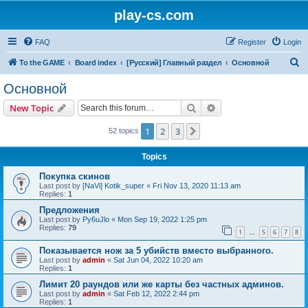
play-cs.com
FAQ
Register
Login
S
To the GAME
Board index
[Русский] Главный раздел
Основной
e
Основной
a
Search
Advanced search
New Topic
r
c
1
2
3
Next
52 topics
h
Topics
Покупка скинов
Last post by
[NaVi] Kotik_super
«
Fri Nov 13, 2020 11:13 am
Replies:
1
Предложения
Last post by
Py6uJlo
«
Mon Sep 19, 2022 1:25 pm
Replies:
79
1
5
6
7
8
…
Показывается нож за 5 убийств вместо выбранного.
Last post by
admin
«
Sat Jun 04, 2022 10:20 am
Replies:
1
Лимит 20 раундов или же карты без частных админов.
Last post by
admin
«
Sat Feb 12, 2022 2:44 pm
Replies:
1