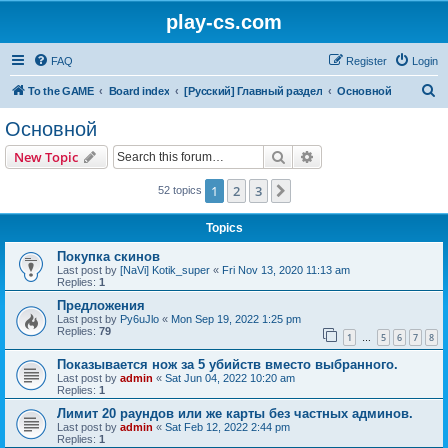
play-cs.com
FAQ
Register
Login
S
To the GAME
Board index
[Русский] Главный раздел
Основной
e
Основной
a
Search
Advanced search
New Topic
r
c
1
2
3
Next
52 topics
h
Topics
Покупка скинов
Last post by
[NaVi] Kotik_super
«
Fri Nov 13, 2020 11:13 am
Replies:
1
Предложения
Last post by
Py6uJlo
«
Mon Sep 19, 2022 1:25 pm
Replies:
79
1
5
6
7
8
…
Показывается нож за 5 убийств вместо выбранного.
Last post by
admin
«
Sat Jun 04, 2022 10:20 am
Replies:
1
Лимит 20 раундов или же карты без частных админов.
Last post by
admin
«
Sat Feb 12, 2022 2:44 pm
Replies:
1