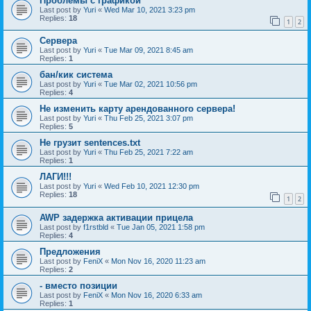
Проблемы с графикой
Last post by
Yuri
«
Wed Mar 10, 2021 3:23 pm
Replies:
18
1
2
Сервера
Last post by
Yuri
«
Tue Mar 09, 2021 8:45 am
Replies:
1
бан/кик система
Last post by
Yuri
«
Tue Mar 02, 2021 10:56 pm
Replies:
4
Не изменить карту арендованного сервера!
Last post by
Yuri
«
Thu Feb 25, 2021 3:07 pm
Replies:
5
Не грузит sentences.txt
Last post by
Yuri
«
Thu Feb 25, 2021 7:22 am
Replies:
1
ЛАГИ!!!
Last post by
Yuri
«
Wed Feb 10, 2021 12:30 pm
Replies:
18
1
2
AWP задержка активации прицела
Last post by
f1rstbld
«
Tue Jan 05, 2021 1:58 pm
Replies:
4
Предложения
Last post by
FeniX
«
Mon Nov 16, 2020 11:23 am
Replies:
2
- вместо позиции
Last post by
FeniX
«
Mon Nov 16, 2020 6:33 am
Replies:
1