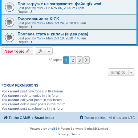
При загрузке не загружается файл gfx.wad
Last post by
Yuri
«
Fri Nov 06, 2020 2:39 pm
Replies:
3
Голосование за KICK
Last post by
Yuri
«
Mon Oct 26, 2020 8:18 am
Replies:
1
Пропала стата и киллы (в два раза)
Last post by
Yuri
«
Mon Oct 19, 2020 7:48 am
Replies:
1
New Topic
1
2
3
Next
52 topics
Jump to
FORUM PERMISSIONS
You
cannot
post new topics in this forum
You
cannot
reply to topics in this forum
You
cannot
edit your posts in this forum
You
cannot
delete your posts in this forum
You
cannot
post attachments in this forum
To the GAME
Board index
Delete cookies
All times are
UTC
Powered by
phpBB
® Forum Software © phpBB Limited
Privacy
|
Terms