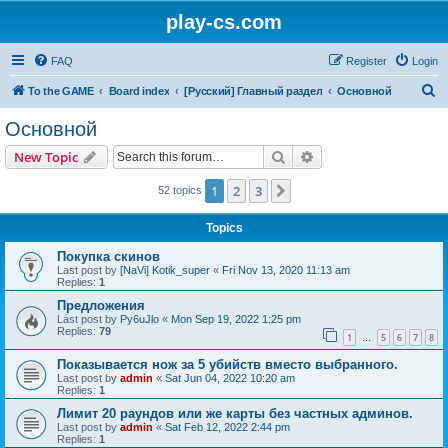
play-cs.com
FAQ
Register
Login
S
To the GAME
Board index
[Русский] Главный раздел
Основной
e
Основной
a
Search
Advanced search
New Topic
r
c
1
2
3
Next
52 topics
h
Topics
Покупка скинов
Last post by
[NaVi] Kotik_super
«
Fri Nov 13, 2020 11:13 am
Replies:
1
Предложения
Last post by
Py6uJlo
«
Mon Sep 19, 2022 1:25 pm
Replies:
79
1
5
6
7
8
…
Показывается нож за 5 убийств вместо выбранного.
Last post by
admin
«
Sat Jun 04, 2022 10:20 am
Replies:
1
Лимит 20 раундов или же карты без частных админов.
Last post by
admin
«
Sat Feb 12, 2022 2:44 pm
Replies:
1