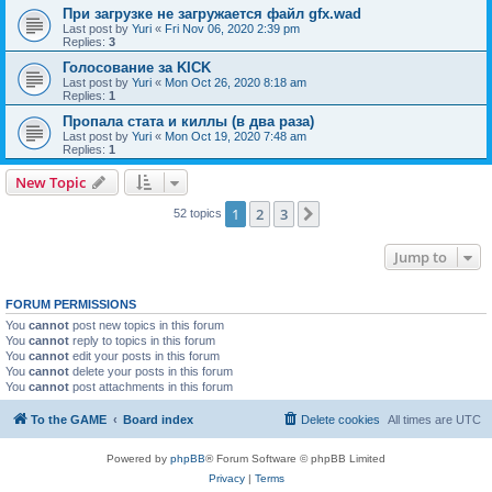
При загрузке не загружается файл gfx.wad
Last post by
Yuri
«
Fri Nov 06, 2020 2:39 pm
Replies:
3
Голосование за KICK
Last post by
Yuri
«
Mon Oct 26, 2020 8:18 am
Replies:
1
Пропала стата и киллы (в два раза)
Last post by
Yuri
«
Mon Oct 19, 2020 7:48 am
Replies:
1
New Topic
1
2
3
Next
52 topics
Jump to
FORUM PERMISSIONS
You
cannot
post new topics in this forum
You
cannot
reply to topics in this forum
You
cannot
edit your posts in this forum
You
cannot
delete your posts in this forum
You
cannot
post attachments in this forum
To the GAME
Board index
Delete cookies
All times are
UTC
Powered by
phpBB
® Forum Software © phpBB Limited
Privacy
|
Terms