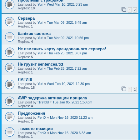
Проблемы с графикой
Last post by
Yuri
«
Wed Mar 10, 2021 3:23 pm
Replies:
18
1
2
Сервера
Last post by
Yuri
«
Tue Mar 09, 2021 8:45 am
Replies:
1
бан/кик система
Last post by
Yuri
«
Tue Mar 02, 2021 10:56 pm
Replies:
4
Не изменить карту арендованного сервера!
Last post by
Yuri
«
Thu Feb 25, 2021 3:07 pm
Replies:
5
Не грузит sentences.txt
Last post by
Yuri
«
Thu Feb 25, 2021 7:22 am
Replies:
1
ЛАГИ!!!
Last post by
Yuri
«
Wed Feb 10, 2021 12:30 pm
Replies:
18
1
2
AWP задержка активации прицела
Last post by
f1rstbld
«
Tue Jan 05, 2021 1:58 pm
Replies:
4
Предложения
Last post by
FeniX
«
Mon Nov 16, 2020 11:23 am
Replies:
2
- вместо позиции
Last post by
FeniX
«
Mon Nov 16, 2020 6:33 am
Replies:
1