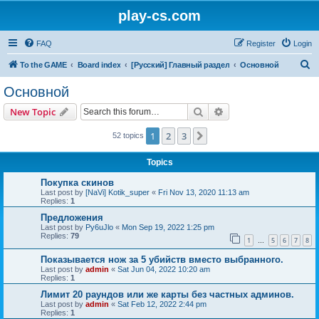
play-cs.com
FAQ
Register
Login
S
To the GAME
Board index
[Русский] Главный раздел
Основной
e
Основной
a
Search
Advanced search
New Topic
r
c
1
2
3
Next
52 topics
h
Topics
Покупка скинов
Last post by
[NaVi] Kotik_super
«
Fri Nov 13, 2020 11:13 am
Replies:
1
Предложения
Last post by
Py6uJlo
«
Mon Sep 19, 2022 1:25 pm
Replies:
79
1
5
6
7
8
…
Показывается нож за 5 убийств вместо выбранного.
Last post by
admin
«
Sat Jun 04, 2022 10:20 am
Replies:
1
Лимит 20 раундов или же карты без частных админов.
Last post by
admin
«
Sat Feb 12, 2022 2:44 pm
Replies:
1