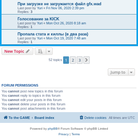
При загрузке не загружается файл gfx.wad
Last post by
Yuri
«
Fri Nov 06, 2020 2:39 pm
Replies:
3
Голосование за KICK
Last post by
Yuri
«
Mon Oct 26, 2020 8:18 am
Replies:
1
Пропала стата и киллы (в два раза)
Last post by
Yuri
«
Mon Oct 19, 2020 7:48 am
Replies:
1
New Topic
1
2
3
Next
52 topics
Jump to
FORUM PERMISSIONS
You
cannot
post new topics in this forum
You
cannot
reply to topics in this forum
You
cannot
edit your posts in this forum
You
cannot
delete your posts in this forum
You
cannot
post attachments in this forum
To the GAME
Board index
Delete cookies
All times are
UTC
Powered by
phpBB
® Forum Software © phpBB Limited
Privacy
|
Terms