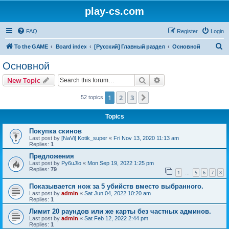
play-cs.com
FAQ
Register
Login
S
To the GAME
Board index
[Русский] Главный раздел
Основной
e
Основной
a
Search
Advanced search
New Topic
r
c
1
2
3
Next
52 topics
h
Topics
Покупка скинов
Last post by
[NaVi] Kotik_super
«
Fri Nov 13, 2020 11:13 am
Replies:
1
Предложения
Last post by
Py6uJlo
«
Mon Sep 19, 2022 1:25 pm
Replies:
79
1
5
6
7
8
…
Показывается нож за 5 убийств вместо выбранного.
Last post by
admin
«
Sat Jun 04, 2022 10:20 am
Replies:
1
Лимит 20 раундов или же карты без частных админов.
Last post by
admin
«
Sat Feb 12, 2022 2:44 pm
Replies:
1