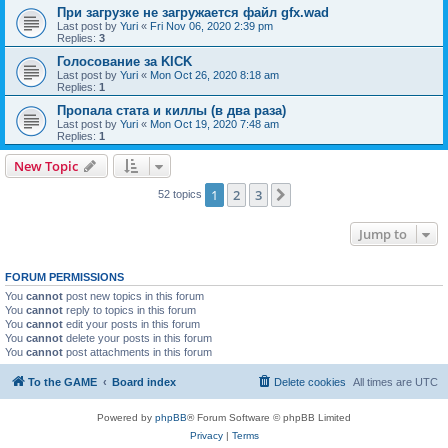
При загрузке не загружается файл gfx.wad
Last post by
Yuri
«
Fri Nov 06, 2020 2:39 pm
Replies:
3
Голосование за KICK
Last post by
Yuri
«
Mon Oct 26, 2020 8:18 am
Replies:
1
Пропала стата и киллы (в два раза)
Last post by
Yuri
«
Mon Oct 19, 2020 7:48 am
Replies:
1
New Topic
1
2
3
Next
52 topics
Jump to
FORUM PERMISSIONS
You
cannot
post new topics in this forum
You
cannot
reply to topics in this forum
You
cannot
edit your posts in this forum
You
cannot
delete your posts in this forum
You
cannot
post attachments in this forum
To the GAME
Board index
Delete cookies
All times are
UTC
Powered by
phpBB
® Forum Software © phpBB Limited
Privacy
|
Terms