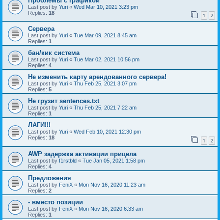
Проблемы с графикой
Last post by
Yuri
«
Wed Mar 10, 2021 3:23 pm
Replies:
18
1
2
Сервера
Last post by
Yuri
«
Tue Mar 09, 2021 8:45 am
Replies:
1
бан/кик система
Last post by
Yuri
«
Tue Mar 02, 2021 10:56 pm
Replies:
4
Не изменить карту арендованного сервера!
Last post by
Yuri
«
Thu Feb 25, 2021 3:07 pm
Replies:
5
Не грузит sentences.txt
Last post by
Yuri
«
Thu Feb 25, 2021 7:22 am
Replies:
1
ЛАГИ!!!
Last post by
Yuri
«
Wed Feb 10, 2021 12:30 pm
Replies:
18
1
2
AWP задержка активации прицела
Last post by
f1rstbld
«
Tue Jan 05, 2021 1:58 pm
Replies:
4
Предложения
Last post by
FeniX
«
Mon Nov 16, 2020 11:23 am
Replies:
2
- вместо позиции
Last post by
FeniX
«
Mon Nov 16, 2020 6:33 am
Replies:
1