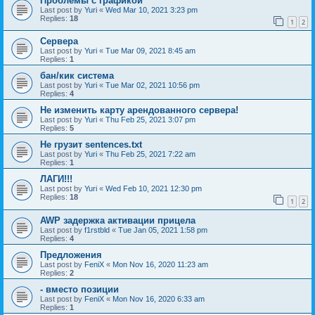
Проблемы с графикой
Last post by
Yuri
«
Wed Mar 10, 2021 3:23 pm
Replies:
18
1
2
Сервера
Last post by
Yuri
«
Tue Mar 09, 2021 8:45 am
Replies:
1
бан/кик система
Last post by
Yuri
«
Tue Mar 02, 2021 10:56 pm
Replies:
4
Не изменить карту арендованного сервера!
Last post by
Yuri
«
Thu Feb 25, 2021 3:07 pm
Replies:
5
Не грузит sentences.txt
Last post by
Yuri
«
Thu Feb 25, 2021 7:22 am
Replies:
1
ЛАГИ!!!
Last post by
Yuri
«
Wed Feb 10, 2021 12:30 pm
Replies:
18
1
2
AWP задержка активации прицела
Last post by
f1rstbld
«
Tue Jan 05, 2021 1:58 pm
Replies:
4
Предложения
Last post by
FeniX
«
Mon Nov 16, 2020 11:23 am
Replies:
2
- вместо позиции
Last post by
FeniX
«
Mon Nov 16, 2020 6:33 am
Replies:
1