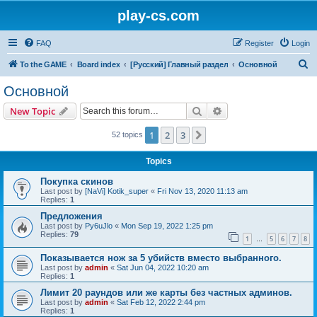
play-cs.com
FAQ
Register
Login
S
To the GAME
Board index
[Русский] Главный раздел
Основной
e
Основной
a
Search
Advanced search
New Topic
r
c
1
2
3
Next
52 topics
h
Topics
Покупка скинов
Last post by
[NaVi] Kotik_super
«
Fri Nov 13, 2020 11:13 am
Replies:
1
Предложения
Last post by
Py6uJlo
«
Mon Sep 19, 2022 1:25 pm
Replies:
79
1
5
6
7
8
…
Показывается нож за 5 убийств вместо выбранного.
Last post by
admin
«
Sat Jun 04, 2022 10:20 am
Replies:
1
Лимит 20 раундов или же карты без частных админов.
Last post by
admin
«
Sat Feb 12, 2022 2:44 pm
Replies:
1