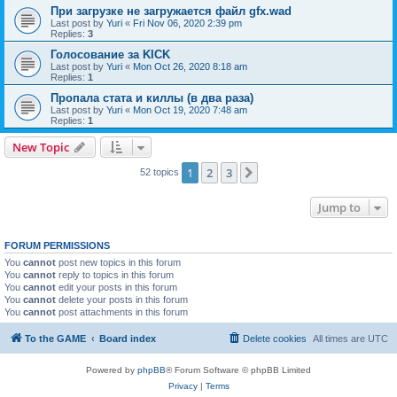
При загрузке не загружается файл gfx.wad
Last post by
Yuri
«
Fri Nov 06, 2020 2:39 pm
Replies:
3
Голосование за KICK
Last post by
Yuri
«
Mon Oct 26, 2020 8:18 am
Replies:
1
Пропала стата и киллы (в два раза)
Last post by
Yuri
«
Mon Oct 19, 2020 7:48 am
Replies:
1
New Topic
1
2
3
Next
52 topics
Jump to
FORUM PERMISSIONS
You
cannot
post new topics in this forum
You
cannot
reply to topics in this forum
You
cannot
edit your posts in this forum
You
cannot
delete your posts in this forum
You
cannot
post attachments in this forum
To the GAME
Board index
Delete cookies
All times are
UTC
Powered by
phpBB
® Forum Software © phpBB Limited
Privacy
|
Terms