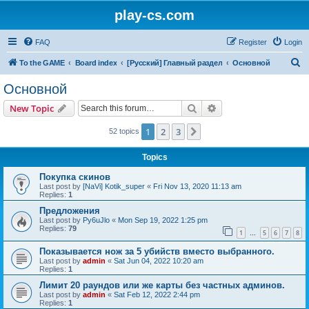
play-cs.com
FAQ
Register
Login
S
To the GAME
Board index
[Русский] Главный раздел
Основной
e
Основной
a
Search
Advanced search
New Topic
r
c
1
2
3
Next
52 topics
h
Topics
Покупка скинов
Last post by
[NaVi] Kotik_super
«
Fri Nov 13, 2020 11:13 am
Replies:
1
Предложения
Last post by
Py6uJlo
«
Mon Sep 19, 2022 1:25 pm
Replies:
79
1
5
6
7
8
…
Показывается нож за 5 убийств вместо выбранного.
Last post by
admin
«
Sat Jun 04, 2022 10:20 am
Replies:
1
Лимит 20 раундов или же карты без частных админов.
Last post by
admin
«
Sat Feb 12, 2022 2:44 pm
Replies:
1