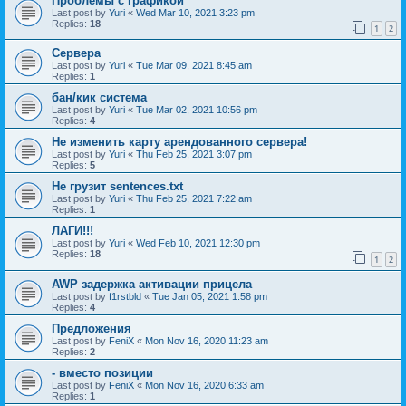
Проблемы с графикой
Last post by
Yuri
«
Wed Mar 10, 2021 3:23 pm
Replies:
18
1
2
Сервера
Last post by
Yuri
«
Tue Mar 09, 2021 8:45 am
Replies:
1
бан/кик система
Last post by
Yuri
«
Tue Mar 02, 2021 10:56 pm
Replies:
4
Не изменить карту арендованного сервера!
Last post by
Yuri
«
Thu Feb 25, 2021 3:07 pm
Replies:
5
Не грузит sentences.txt
Last post by
Yuri
«
Thu Feb 25, 2021 7:22 am
Replies:
1
ЛАГИ!!!
Last post by
Yuri
«
Wed Feb 10, 2021 12:30 pm
Replies:
18
1
2
AWP задержка активации прицела
Last post by
f1rstbld
«
Tue Jan 05, 2021 1:58 pm
Replies:
4
Предложения
Last post by
FeniX
«
Mon Nov 16, 2020 11:23 am
Replies:
2
- вместо позиции
Last post by
FeniX
«
Mon Nov 16, 2020 6:33 am
Replies:
1