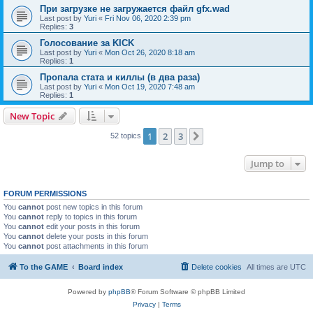
При загрузке не загружается файл gfx.wad
Last post by
Yuri
«
Fri Nov 06, 2020 2:39 pm
Replies:
3
Голосование за KICK
Last post by
Yuri
«
Mon Oct 26, 2020 8:18 am
Replies:
1
Пропала стата и киллы (в два раза)
Last post by
Yuri
«
Mon Oct 19, 2020 7:48 am
Replies:
1
New Topic
1
2
3
Next
52 topics
Jump to
FORUM PERMISSIONS
You
cannot
post new topics in this forum
You
cannot
reply to topics in this forum
You
cannot
edit your posts in this forum
You
cannot
delete your posts in this forum
You
cannot
post attachments in this forum
To the GAME
Board index
Delete cookies
All times are
UTC
Powered by
phpBB
® Forum Software © phpBB Limited
Privacy
|
Terms