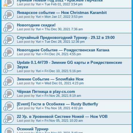
Лунный Новый Год 2022 - Красные Перчатки
Last post by
Yuri
«
Tue Feb 01, 2022 3:54 pm
Январское событие — Нож Christmas Karambit
Last post by
Yuri
«
Mon Jan 17, 2022 3:53 pm
Новогодние скидки!
Last post by
Yuri
«
Thu Dec 30, 2021 7:36 am
Случайный Предновогодний Турнир - 29.12 в 19:00
Last post by
Yuri
«
Tue Dec 28, 2021 12:36 pm
Новогоднее Событие — Рождественская Катана
Last post by
Yuri
«
Fri Dec 24, 2021 4:55 pm
Update 0.1.4#739 - Зимние GG карты и Рождественские
Звуки
Last post by
Yuri
«
Fri Dec 10, 2021 5:16 pm
Зимнее Событие — Snowflake Нож
Last post by
Yuri
«
Wed Dec 01, 2021 4:23 pm
Чёрная Пятница в play-cs.com
Last post by
Yuri
«
Fri Nov 26, 2021 8:19 am
[Event] Гости в Особняке — Rusty Butterfly
Last post by
Yuri
«
Thu Nov 18, 2021 4:02 pm
22 Ур. в Уровневой Системе Ножей — Нож VOB
Last post by
Yuri
«
Fri Nov 05, 2021 10:20 am
Осенний Турнир