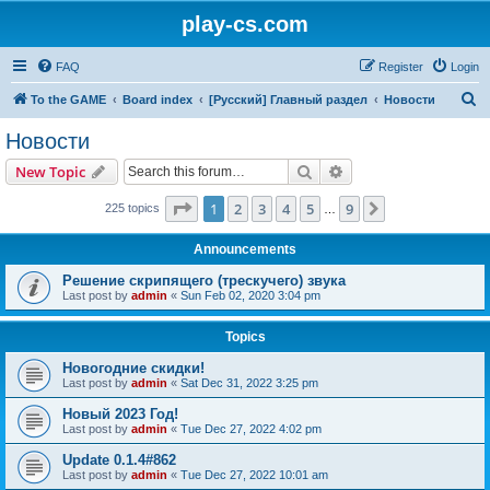
play-cs.com
FAQ
Register
Login
S
To the GAME
Board index
[Русский] Главный раздел
Новости
e
Новости
a
Search
Advanced search
New Topic
r
c
Page
1
of
9
1
2
3
4
5
9
Next
225 topics
…
h
Announcements
Решение скрипящего (трескучего) звука
Last post by
admin
«
Sun Feb 02, 2020 3:04 pm
Topics
Новогодние скидки!
Last post by
admin
«
Sat Dec 31, 2022 3:25 pm
Новый 2023 Год!
Last post by
admin
«
Tue Dec 27, 2022 4:02 pm
Update 0.1.4#862
Last post by
admin
«
Tue Dec 27, 2022 10:01 am