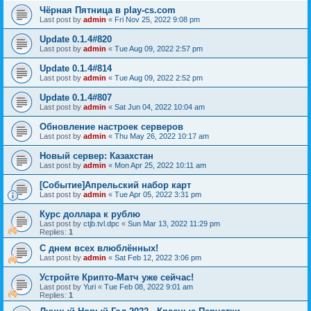
Чёрная Пятница в play-cs.com
Last post by
admin
«
Fri Nov 25, 2022 9:08 pm
Update 0.1.4#820
Last post by
admin
«
Tue Aug 09, 2022 2:57 pm
Update 0.1.4#814
Last post by
admin
«
Tue Aug 09, 2022 2:52 pm
Update 0.1.4#807
Last post by
admin
«
Sat Jun 04, 2022 10:04 am
Обновление настроек серверов
Last post by
admin
«
Thu May 26, 2022 10:17 am
Новый сервер: Казахстан
Last post by
admin
«
Mon Apr 25, 2022 10:11 am
[Событие]Апрельский набор карт
Last post by
admin
«
Tue Apr 05, 2022 3:31 pm
Курс доллара к рублю
Last post by
ctjb.tvl.dpc
«
Sun Mar 13, 2022 11:29 pm
Replies:
1
С днем всех влюблённых!
Last post by
admin
«
Sat Feb 12, 2022 3:06 pm
Устройте Крипто-Матч уже сейчас!
Last post by
Yuri
«
Tue Feb 08, 2022 9:01 am
Replies:
1