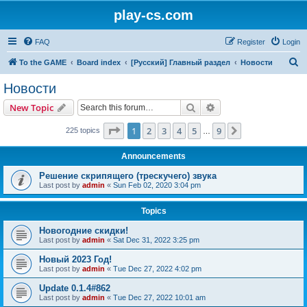
play-cs.com
FAQ
Register
Login
S
To the GAME
Board index
[Русский] Главный раздел
Новости
e
Новости
a
Search
Advanced search
New Topic
r
c
Page
1
of
9
1
2
3
4
5
9
Next
225 topics
…
h
Announcements
Решение скрипящего (трескучего) звука
Last post by
admin
«
Sun Feb 02, 2020 3:04 pm
Topics
Новогодние скидки!
Last post by
admin
«
Sat Dec 31, 2022 3:25 pm
Новый 2023 Год!
Last post by
admin
«
Tue Dec 27, 2022 4:02 pm
Update 0.1.4#862
Last post by
admin
«
Tue Dec 27, 2022 10:01 am