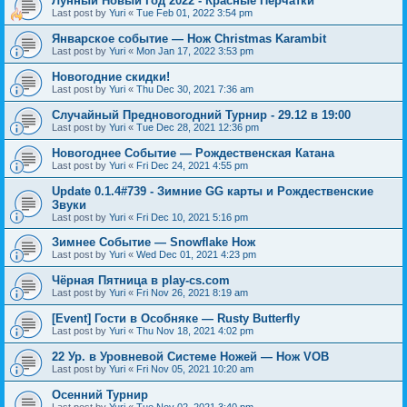
Лунный Новый Год 2022 - Красные Перчатки
Last post by
Yuri
«
Tue Feb 01, 2022 3:54 pm
Январское событие — Нож Christmas Karambit
Last post by
Yuri
«
Mon Jan 17, 2022 3:53 pm
Новогодние скидки!
Last post by
Yuri
«
Thu Dec 30, 2021 7:36 am
Случайный Предновогодний Турнир - 29.12 в 19:00
Last post by
Yuri
«
Tue Dec 28, 2021 12:36 pm
Новогоднее Событие — Рождественская Катана
Last post by
Yuri
«
Fri Dec 24, 2021 4:55 pm
Update 0.1.4#739 - Зимние GG карты и Рождественские
Звуки
Last post by
Yuri
«
Fri Dec 10, 2021 5:16 pm
Зимнее Событие — Snowflake Нож
Last post by
Yuri
«
Wed Dec 01, 2021 4:23 pm
Чёрная Пятница в play-cs.com
Last post by
Yuri
«
Fri Nov 26, 2021 8:19 am
[Event] Гости в Особняке — Rusty Butterfly
Last post by
Yuri
«
Thu Nov 18, 2021 4:02 pm
22 Ур. в Уровневой Системе Ножей — Нож VOB
Last post by
Yuri
«
Fri Nov 05, 2021 10:20 am
Осенний Турнир