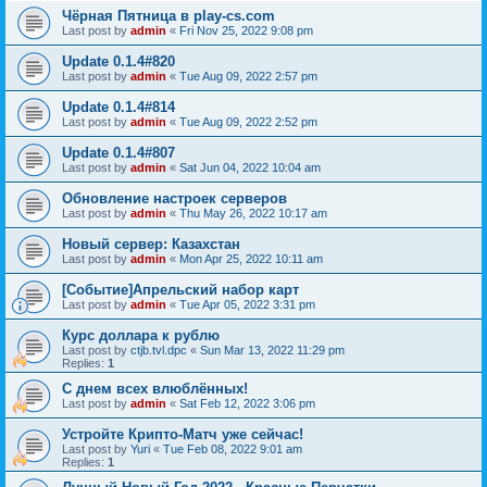
Чёрная Пятница в play-cs.com
Last post by
admin
«
Fri Nov 25, 2022 9:08 pm
Update 0.1.4#820
Last post by
admin
«
Tue Aug 09, 2022 2:57 pm
Update 0.1.4#814
Last post by
admin
«
Tue Aug 09, 2022 2:52 pm
Update 0.1.4#807
Last post by
admin
«
Sat Jun 04, 2022 10:04 am
Обновление настроек серверов
Last post by
admin
«
Thu May 26, 2022 10:17 am
Новый сервер: Казахстан
Last post by
admin
«
Mon Apr 25, 2022 10:11 am
[Событие]Апрельский набор карт
Last post by
admin
«
Tue Apr 05, 2022 3:31 pm
Курс доллара к рублю
Last post by
ctjb.tvl.dpc
«
Sun Mar 13, 2022 11:29 pm
Replies:
1
С днем всех влюблённых!
Last post by
admin
«
Sat Feb 12, 2022 3:06 pm
Устройте Крипто-Матч уже сейчас!
Last post by
Yuri
«
Tue Feb 08, 2022 9:01 am
Replies:
1