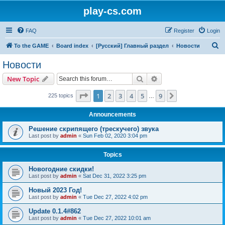
play-cs.com
FAQ
Register
Login
S
To the GAME
Board index
[Русский] Главный раздел
Новости
e
Новости
a
Search
Advanced search
New Topic
r
c
Page
1
of
9
1
2
3
4
5
9
Next
225 topics
…
h
Announcements
Решение скрипящего (трескучего) звука
Last post by
admin
«
Sun Feb 02, 2020 3:04 pm
Topics
Новогодние скидки!
Last post by
admin
«
Sat Dec 31, 2022 3:25 pm
Новый 2023 Год!
Last post by
admin
«
Tue Dec 27, 2022 4:02 pm
Update 0.1.4#862
Last post by
admin
«
Tue Dec 27, 2022 10:01 am