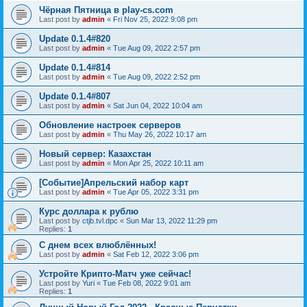
Чёрная Пятница в play-cs.com
Last post by
admin
«
Fri Nov 25, 2022 9:08 pm
Update 0.1.4#820
Last post by
admin
«
Tue Aug 09, 2022 2:57 pm
Update 0.1.4#814
Last post by
admin
«
Tue Aug 09, 2022 2:52 pm
Update 0.1.4#807
Last post by
admin
«
Sat Jun 04, 2022 10:04 am
Обновление настроек серверов
Last post by
admin
«
Thu May 26, 2022 10:17 am
Новый сервер: Казахстан
Last post by
admin
«
Mon Apr 25, 2022 10:11 am
[Событие]Апрельский набор карт
Last post by
admin
«
Tue Apr 05, 2022 3:31 pm
Курс доллара к рублю
Last post by
ctjb.tvl.dpc
«
Sun Mar 13, 2022 11:29 pm
Replies:
1
С днем всех влюблённых!
Last post by
admin
«
Sat Feb 12, 2022 3:06 pm
Устройте Крипто-Матч уже сейчас!
Last post by
Yuri
«
Tue Feb 08, 2022 9:01 am
Replies:
1