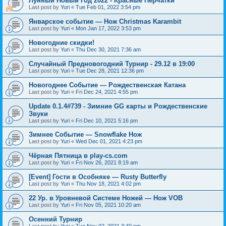
Лунный Новый Год 2022 - Красные Перчатки
Last post by
Yuri
«
Tue Feb 01, 2022 3:54 pm
Январское событие — Нож Christmas Karambit
Last post by
Yuri
«
Mon Jan 17, 2022 3:53 pm
Новогодние скидки!
Last post by
Yuri
«
Thu Dec 30, 2021 7:36 am
Случайный Предновогодний Турнир - 29.12 в 19:00
Last post by
Yuri
«
Tue Dec 28, 2021 12:36 pm
Новогоднее Событие — Рождественская Катана
Last post by
Yuri
«
Fri Dec 24, 2021 4:55 pm
Update 0.1.4#739 - Зимние GG карты и Рождественские
Звуки
Last post by
Yuri
«
Fri Dec 10, 2021 5:16 pm
Зимнее Событие — Snowflake Нож
Last post by
Yuri
«
Wed Dec 01, 2021 4:23 pm
Чёрная Пятница в play-cs.com
Last post by
Yuri
«
Fri Nov 26, 2021 8:19 am
[Event] Гости в Особняке — Rusty Butterfly
Last post by
Yuri
«
Thu Nov 18, 2021 4:02 pm
22 Ур. в Уровневой Системе Ножей — Нож VOB
Last post by
Yuri
«
Fri Nov 05, 2021 10:20 am
Осенний Турнир