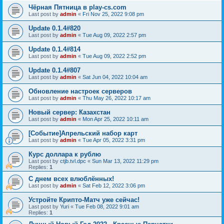
Чёрная Пятница в play-cs.com
Last post by
admin
«
Fri Nov 25, 2022 9:08 pm
Update 0.1.4#820
Last post by
admin
«
Tue Aug 09, 2022 2:57 pm
Update 0.1.4#814
Last post by
admin
«
Tue Aug 09, 2022 2:52 pm
Update 0.1.4#807
Last post by
admin
«
Sat Jun 04, 2022 10:04 am
Обновление настроек серверов
Last post by
admin
«
Thu May 26, 2022 10:17 am
Новый сервер: Казахстан
Last post by
admin
«
Mon Apr 25, 2022 10:11 am
[Событие]Апрельский набор карт
Last post by
admin
«
Tue Apr 05, 2022 3:31 pm
Курс доллара к рублю
Last post by
ctjb.tvl.dpc
«
Sun Mar 13, 2022 11:29 pm
Replies:
1
С днем всех влюблённых!
Last post by
admin
«
Sat Feb 12, 2022 3:06 pm
Устройте Крипто-Матч уже сейчас!
Last post by
Yuri
«
Tue Feb 08, 2022 9:01 am
Replies:
1