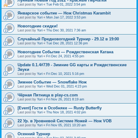
Лунный Новый Год 2022 - Красные Перчатки
Last post by
Yuri
«
Tue Feb 01, 2022 3:54 pm
Январское событие — Нож Christmas Karambit
Last post by
Yuri
«
Mon Jan 17, 2022 3:53 pm
Новогодние скидки!
Last post by
Yuri
«
Thu Dec 30, 2021 7:36 am
Случайный Предновогодний Турнир - 29.12 в 19:00
Last post by
Yuri
«
Tue Dec 28, 2021 12:36 pm
Новогоднее Событие — Рождественская Катана
Last post by
Yuri
«
Fri Dec 24, 2021 4:55 pm
Update 0.1.4#739 - Зимние GG карты и Рождественские
Звуки
Last post by
Yuri
«
Fri Dec 10, 2021 5:16 pm
Зимнее Событие — Snowflake Нож
Last post by
Yuri
«
Wed Dec 01, 2021 4:23 pm
Чёрная Пятница в play-cs.com
Last post by
Yuri
«
Fri Nov 26, 2021 8:19 am
[Event] Гости в Особняке — Rusty Butterfly
Last post by
Yuri
«
Thu Nov 18, 2021 4:02 pm
22 Ур. в Уровневой Системе Ножей — Нож VOB
Last post by
Yuri
«
Fri Nov 05, 2021 10:20 am
Осенний Турнир