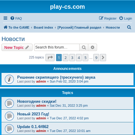
play-cs.com
FAQ
Register
Login
S
To the GAME
Board index
[Русский] Главный раздел
Новости
e
Новости
a
Search
Advanced search
New Topic
r
c
Page
1
of
9
1
2
3
4
5
9
Next
225 topics
…
h
Announcements
Решение скрипящего (трескучего) звука
Last post by
admin
«
Sun Feb 02, 2020 3:04 pm
Topics
Новогодние скидки!
Last post by
admin
«
Sat Dec 31, 2022 3:25 pm
Новый 2023 Год!
Last post by
admin
«
Tue Dec 27, 2022 4:02 pm
Update 0.1.4#862
Last post by
admin
«
Tue Dec 27, 2022 10:01 am