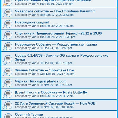
Лунный Новый Год 2022 - Красные Перчатки
Last post by
Yuri
«
Tue Feb 01, 2022 3:54 pm
Январское событие — Нож Christmas Karambit
Last post by
Yuri
«
Mon Jan 17, 2022 3:53 pm
Новогодние скидки!
Last post by
Yuri
«
Thu Dec 30, 2021 7:36 am
Случайный Предновогодний Турнир - 29.12 в 19:00
Last post by
Yuri
«
Tue Dec 28, 2021 12:36 pm
Новогоднее Событие — Рождественская Катана
Last post by
Yuri
«
Fri Dec 24, 2021 4:55 pm
Update 0.1.4#739 - Зимние GG карты и Рождественские
Звуки
Last post by
Yuri
«
Fri Dec 10, 2021 5:16 pm
Зимнее Событие — Snowflake Нож
Last post by
Yuri
«
Wed Dec 01, 2021 4:23 pm
Чёрная Пятница в play-cs.com
Last post by
Yuri
«
Fri Nov 26, 2021 8:19 am
[Event] Гости в Особняке — Rusty Butterfly
Last post by
Yuri
«
Thu Nov 18, 2021 4:02 pm
22 Ур. в Уровневой Системе Ножей — Нож VOB
Last post by
Yuri
«
Fri Nov 05, 2021 10:20 am
Осенний Турнир