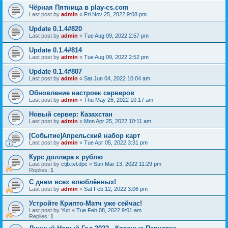
Чёрная Пятница в play-cs.com
Last post by
admin
«
Fri Nov 25, 2022 9:08 pm
Update 0.1.4#820
Last post by
admin
«
Tue Aug 09, 2022 2:57 pm
Update 0.1.4#814
Last post by
admin
«
Tue Aug 09, 2022 2:52 pm
Update 0.1.4#807
Last post by
admin
«
Sat Jun 04, 2022 10:04 am
Обновление настроек серверов
Last post by
admin
«
Thu May 26, 2022 10:17 am
Новый сервер: Казахстан
Last post by
admin
«
Mon Apr 25, 2022 10:11 am
[Событие]Апрельский набор карт
Last post by
admin
«
Tue Apr 05, 2022 3:31 pm
Курс доллара к рублю
Last post by
ctjb.tvl.dpc
«
Sun Mar 13, 2022 11:29 pm
Replies:
1
С днем всех влюблённых!
Last post by
admin
«
Sat Feb 12, 2022 3:06 pm
Устройте Крипто-Матч уже сейчас!
Last post by
Yuri
«
Tue Feb 08, 2022 9:01 am
Replies:
1