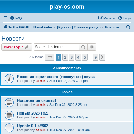
play-cs.com
FAQ
Register
Login
S
To the GAME
Board index
[Русский] Главный раздел
Новости
e
Новости
a
Search
Advanced search
New Topic
r
c
Page
1
of
9
1
2
3
4
5
9
Next
225 topics
…
h
Announcements
Решение скрипящего (трескучего) звука
Last post by
admin
«
Sun Feb 02, 2020 3:04 pm
Topics
Новогодние скидки!
Last post by
admin
«
Sat Dec 31, 2022 3:25 pm
Новый 2023 Год!
Last post by
admin
«
Tue Dec 27, 2022 4:02 pm
Update 0.1.4#862
Last post by
admin
«
Tue Dec 27, 2022 10:01 am