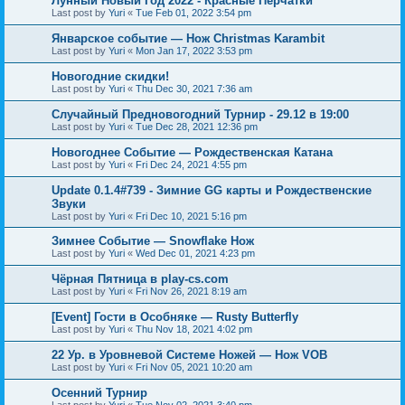
Лунный Новый Год 2022 - Красные Перчатки
Last post by
Yuri
«
Tue Feb 01, 2022 3:54 pm
Январское событие — Нож Christmas Karambit
Last post by
Yuri
«
Mon Jan 17, 2022 3:53 pm
Новогодние скидки!
Last post by
Yuri
«
Thu Dec 30, 2021 7:36 am
Случайный Предновогодний Турнир - 29.12 в 19:00
Last post by
Yuri
«
Tue Dec 28, 2021 12:36 pm
Новогоднее Событие — Рождественская Катана
Last post by
Yuri
«
Fri Dec 24, 2021 4:55 pm
Update 0.1.4#739 - Зимние GG карты и Рождественские
Звуки
Last post by
Yuri
«
Fri Dec 10, 2021 5:16 pm
Зимнее Событие — Snowflake Нож
Last post by
Yuri
«
Wed Dec 01, 2021 4:23 pm
Чёрная Пятница в play-cs.com
Last post by
Yuri
«
Fri Nov 26, 2021 8:19 am
[Event] Гости в Особняке — Rusty Butterfly
Last post by
Yuri
«
Thu Nov 18, 2021 4:02 pm
22 Ур. в Уровневой Системе Ножей — Нож VOB
Last post by
Yuri
«
Fri Nov 05, 2021 10:20 am
Осенний Турнир