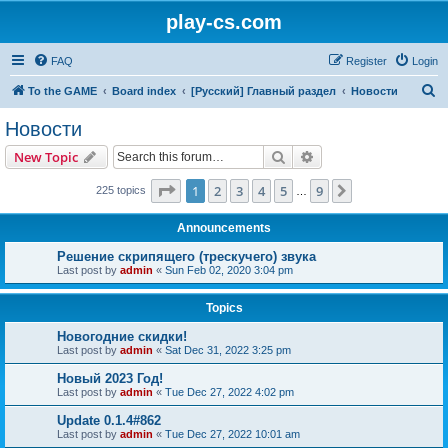
play-cs.com
FAQ
Register
Login
S
To the GAME
Board index
[Русский] Главный раздел
Новости
e
Новости
a
Search
Advanced search
New Topic
r
c
Page
1
of
9
1
2
3
4
5
9
Next
225 topics
…
h
Announcements
Решение скрипящего (трескучего) звука
Last post by
admin
«
Sun Feb 02, 2020 3:04 pm
Topics
Новогодние скидки!
Last post by
admin
«
Sat Dec 31, 2022 3:25 pm
Новый 2023 Год!
Last post by
admin
«
Tue Dec 27, 2022 4:02 pm
Update 0.1.4#862
Last post by
admin
«
Tue Dec 27, 2022 10:01 am