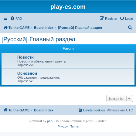
play-cs.com
FAQ
Register
Login
S
To the GAME
Board index
[Русский] Главный раздел
e
[Русский] Главный раздел
a
Forum
r
c
Новости
Новости и объявления проекта.
h
Topics:
226
Основной
Обсуждения, предложения.
Topics:
52
Jump to
To the GAME
Board index
Delete cookies
All times are
UTC
Powered by
phpBB
® Forum Software © phpBB Limited
Privacy
|
Terms