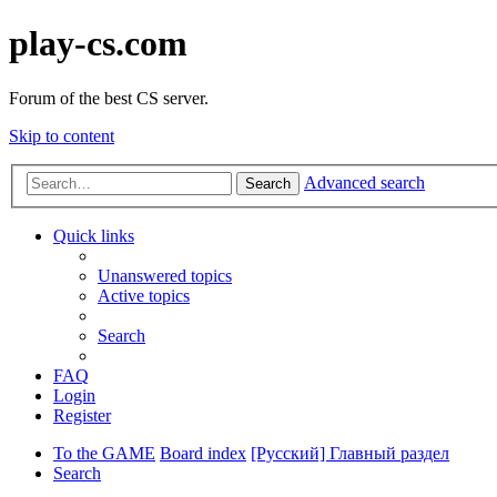
play-cs.com
Forum of the best CS server.
Skip to content
Advanced search
Search
Quick links
Unanswered topics
Active topics
Search
FAQ
Login
Register
To the GAME
Board index
[Русский] Главный раздел
Search