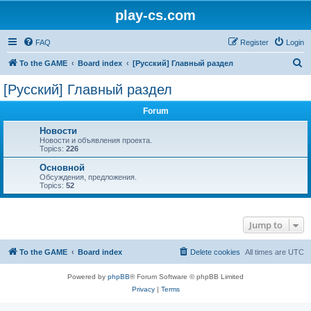
play-cs.com
FAQ
Register
Login
S
To the GAME
Board index
[Русский] Главный раздел
e
[Русский] Главный раздел
a
Forum
r
c
Новости
Новости и объявления проекта.
h
Topics:
226
Основной
Обсуждения, предложения.
Topics:
52
Jump to
To the GAME
Board index
Delete cookies
All times are
UTC
Powered by
phpBB
® Forum Software © phpBB Limited
Privacy
|
Terms