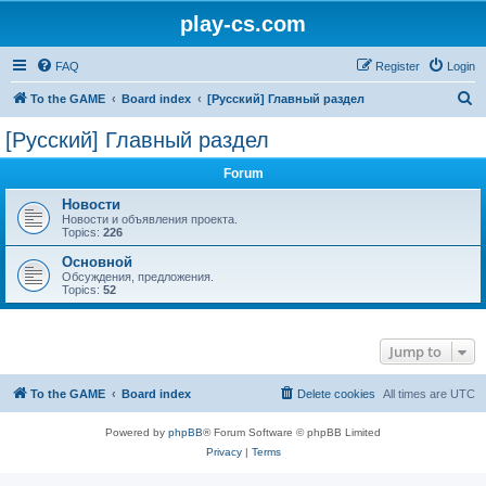
play-cs.com
FAQ
Register
Login
S
To the GAME
Board index
[Русский] Главный раздел
e
[Русский] Главный раздел
a
Forum
r
c
Новости
Новости и объявления проекта.
h
Topics:
226
Основной
Обсуждения, предложения.
Topics:
52
Jump to
To the GAME
Board index
Delete cookies
All times are
UTC
Powered by
phpBB
® Forum Software © phpBB Limited
Privacy
|
Terms