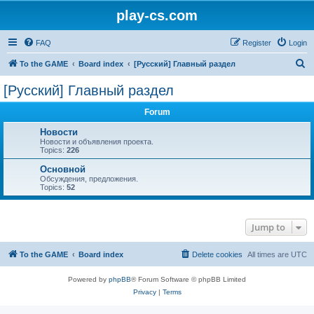
play-cs.com
FAQ
Register
Login
S
To the GAME
Board index
[Русский] Главный раздел
e
[Русский] Главный раздел
a
Forum
r
c
Новости
Новости и объявления проекта.
h
Topics:
226
Основной
Обсуждения, предложения.
Topics:
52
Jump to
To the GAME
Board index
Delete cookies
All times are
UTC
Powered by
phpBB
® Forum Software © phpBB Limited
Privacy
|
Terms