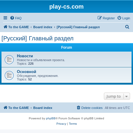
play-cs.com
FAQ
Register
Login
S
To the GAME
Board index
[Русский] Главный раздел
e
[Русский] Главный раздел
a
Forum
r
c
Новости
Новости и объявления проекта.
h
Topics:
226
Основной
Обсуждения, предложения.
Topics:
52
Jump to
To the GAME
Board index
Delete cookies
All times are
UTC
Powered by
phpBB
® Forum Software © phpBB Limited
Privacy
|
Terms