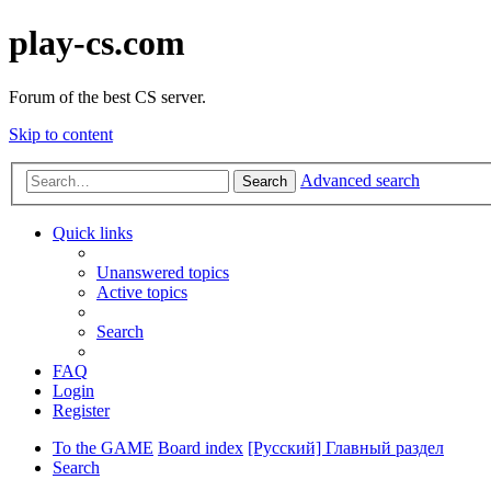
play-cs.com
Forum of the best CS server.
Skip to content
Advanced search
Search
Quick links
Unanswered topics
Active topics
Search
FAQ
Login
Register
To the GAME
Board index
[Русский] Главный раздел
Search